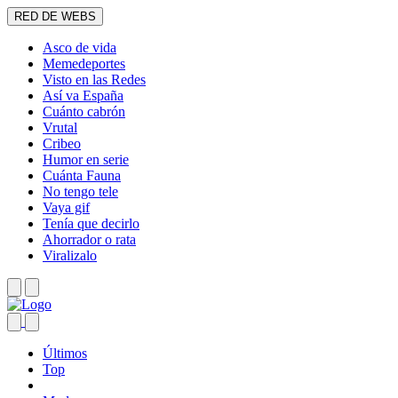
RED DE WEBS
Asco de vida
Memedeportes
Visto en las Redes
Así va España
Cuánto cabrón
Vrutal
Cribeo
Humor en serie
Cuánta Fauna
No tengo tele
Vaya gif
Tenía que decirlo
Ahorrador o rata
Viralizalo
Últimos
Top