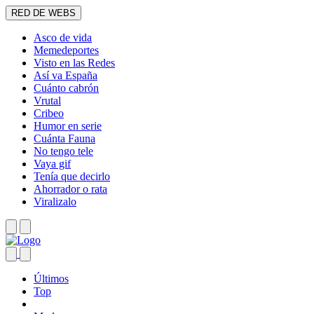
RED DE WEBS
Asco de vida
Memedeportes
Visto en las Redes
Así va España
Cuánto cabrón
Vrutal
Cribeo
Humor en serie
Cuánta Fauna
No tengo tele
Vaya gif
Tenía que decirlo
Ahorrador o rata
Viralizalo
Últimos
Top