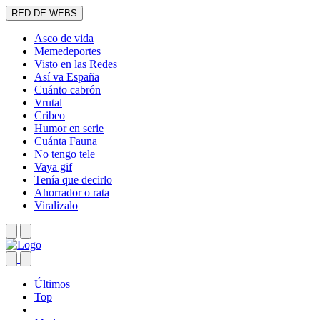
RED DE WEBS
Asco de vida
Memedeportes
Visto en las Redes
Así va España
Cuánto cabrón
Vrutal
Cribeo
Humor en serie
Cuánta Fauna
No tengo tele
Vaya gif
Tenía que decirlo
Ahorrador o rata
Viralizalo
Últimos
Top