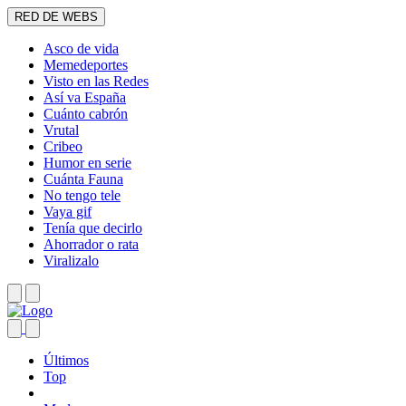
RED DE WEBS
Asco de vida
Memedeportes
Visto en las Redes
Así va España
Cuánto cabrón
Vrutal
Cribeo
Humor en serie
Cuánta Fauna
No tengo tele
Vaya gif
Tenía que decirlo
Ahorrador o rata
Viralizalo
Últimos
Top