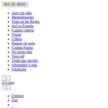
RED DE WEBS
Asco de vida
Memedeportes
Visto en las Redes
Así va España
Cuánto cabrón
Vrutal
Cribeo
Humor en serie
Cuánta Fauna
No tengo tele
Vaya gif
Tenía que decirlo
Ahorrador o rata
Viralizalo
Últimos
Top