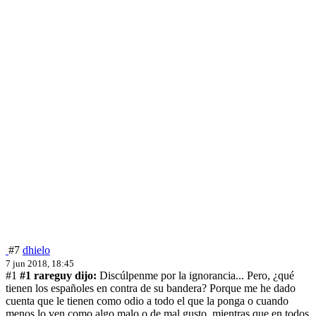
#7
dhielo
7 jun 2018, 18:45
#1
#1 rareguy dijo:
Discúlpenme por la ignorancia... Pero, ¿qué
tienen los españoles en contra de su bandera? Porque me he dado
cuenta que le tienen como odio a todo el que la ponga o cuando
menos lo ven como algo malo o de mal gusto, mientras que en todos