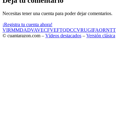
Deja tu comentario
Necesitas tener una cuenta para poder dejar comentarios.
¡Registra tu cuenta ahora!
VIR
MMD
ADV
AVE
CF
VEF
TQD
CC
VRU
GIF
AOR
NTT
© cuantarazon.com –
Vídeos destacados
–
Versión clásica