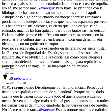
los demás países del mundo enarbolar la bandera es cosa de orgullo.
No sé, me parece raro...
@rareguy
Pero fíjate, se identifica con la
idiología "facha" aún sin llevar otros símbolos como el águila.
Aunque pasó algo bonito cuando los independentistas catalanes
proclamaron la independencia, y es que muchos españoles pusieron
sus banderas en sus balcones, es cierto que una vez que se ha
enfriado, muchos las han quitado, pero otros tantos las han dejado.
Es lamentable, pero se identifica con muchas cosas menos con las
personas y la cultura que hay en España... Con una determinada
ideología, con un gobierno corrupto...
Pero no se acaba ahí, a los españoles en general no les suele gustar
las Fuerzas de Seguridad del Estado, sobre todo al sector más
izquierdista, y se olvidan que la Policía (así como otros cuerpos)
sirven para defender a los ciudadanos, más que para reprimirlos
(aunque a veces se haga un uso inapropiado del mismo.
1
#8
nebelwerfer
7 jun 2018, 19:20
#1
#1 rareguy dijo:
Discúlpenme por la ignorancia... Pero, ¿qué
tienen los españoles en contra de su bandera? Porque me he dado
cuenta que le tienen como odio a todo el que la ponga o cuando
menos lo ven como algo malo o de mal gusto, mientras que en todos
los demás países del mundo enarbolar la bandera es cosa de orgullo.
No sé, me parece raro...
@rareguy
Eso es porque muchos españoles