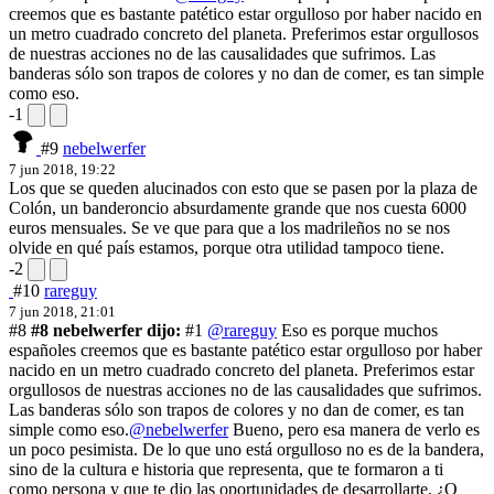
creemos que es bastante patético estar orgulloso por haber nacido en
un metro cuadrado concreto del planeta. Preferimos estar orgullosos
de nuestras acciones no de las causalidades que sufrimos. Las
banderas sólo son trapos de colores y no dan de comer, es tan simple
como eso.
-1
#9
nebelwerfer
7 jun 2018, 19:22
Los que se queden alucinados con esto que se pasen por la plaza de
Colón, un banderoncio absurdamente grande que nos cuesta 6000
euros mensuales. Se ve que para que a los madrileños no se nos
olvide en qué país estamos, porque otra utilidad tampoco tiene.
-2
#10
rareguy
7 jun 2018, 21:01
#8
#8 nebelwerfer dijo:
#1
@rareguy
Eso es porque muchos
españoles creemos que es bastante patético estar orgulloso por haber
nacido en un metro cuadrado concreto del planeta. Preferimos estar
orgullosos de nuestras acciones no de las causalidades que sufrimos.
Las banderas sólo son trapos de colores y no dan de comer, es tan
simple como eso.
@nebelwerfer
Bueno, pero esa manera de verlo es
un poco pesimista. De lo que uno está orgulloso no es de la bandera,
sino de la cultura e historia que representa, que te formaron a ti
como persona y que te dio las oportunidades de desarrollarte. ¿O