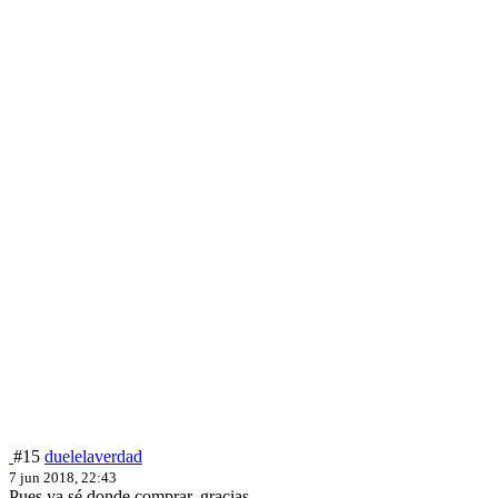
#15
duelelaverdad
7 jun 2018, 22:43
Pues ya sé donde comprar, gracias.