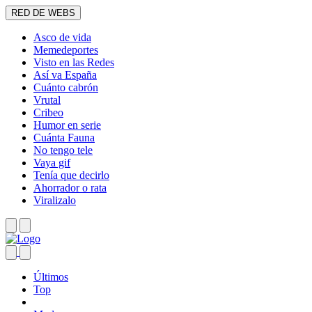
RED DE WEBS
Asco de vida
Memedeportes
Visto en las Redes
Así va España
Cuánto cabrón
Vrutal
Cribeo
Humor en serie
Cuánta Fauna
No tengo tele
Vaya gif
Tenía que decirlo
Ahorrador o rata
Viralizalo
Últimos
Top