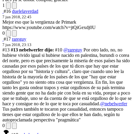
1
#16
duelelaverdad
7 jun 2018, 22:45
Mejor eso que la vergüenza de Primark
https://www.youtube.com/watch?v=jtQiGexdj0U
0
#17
rareguy
7 jun 2018, 23:13
#13
#13 nebelwerfer dijo:
#10
@rareguy
Por otro lado, no, no
hubiese vivido igual si hubiese nacido en palestina, burundi o corea
del norte, pero es que precisamente la miseria de esos países ha sido
causadas por esos países de los que tú dices que hay que estar
orgulloso por su "historia y cultura", claro que cuando uno lee la
historia de la mayoría de los países de los que "hay que estar
orgulloso" yo no siento otra cosa que vergüenza. En fin, los que
tanto les gusta ondear trapos y estar orgullosos de su país termina
siendo gente que no ha dado pie con bola en su vida, porque a poco
que se trabaje, uno se da cuenta de que se está orgulloso de lo que se
hace y consigue no de lo que te toca por casualidad.
@nebelwerfer
Tus padres también te tocaron por casualidad, entonces tampoco
tienes que estar orgulloso de lo que ellos te han dado, según tu
autoproclamada perspectiva "pragmática"
0