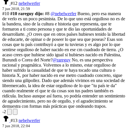
#12
nebelwerfer
7 jun 2018, 21:59
#10
#10 rareguy dijo:
#8
@nebelwerfer
Bueno, pero esa manera
de verlo es un poco pesimista. De lo que uno está orgulloso no es de
la bandera, sino de la cultura e historia que representa, que te
formaron a ti como persona y que te dio las oportunidades de
desarrollarte. ¿O crees que en otros países hubieses tenido la libertad
de educarte, de opinar o de poseer lo que sea que poseas? Esas son
cosas que tu país contribuyó a que tu tuvieras y es algo por lo que
sentirse orgulloso de haber nacido en ese cm cuadrado de tierra. ¿O
acaso crees que hubiese sido igual si hubieses nacido en Palestina,
Burundi o Corea del Norte?
@rareguy
No, es una perspectiva
racional y pragmática. Volvemos a lo mismo, estar orgulloso de
haber sufrido la casualidad de que te haya tocado una cultura o
historia X, por haber nacido en ese metro cuadrado concreto, sigue
siendo una gilipollez. Dado que además vivimos en una sociedad de
libremercado, la idea de estar orgulloso de lo que "tu país te da"
cuando realmente el que te da cosas son tus padres también es
ridícula. Incluso aunque así fuera, yo podría entender un sentimiento
de agradecimiento, pero no de orgullo, y el agradecimiento se
demuestra con formas más prácticas que ondeando trapos.
-2
#13
nebelwerfer
7 jun 2018, 22:04