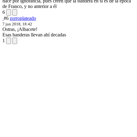
hace por ignorancia, pues creen que la bandera en sí es de la época
de Franco, y no anterior a él
6
#6
zorroplateado
7 jun 2018, 18:42
Ostras, ¡Albacete!
Esas banderas llevan ahí decadas
1