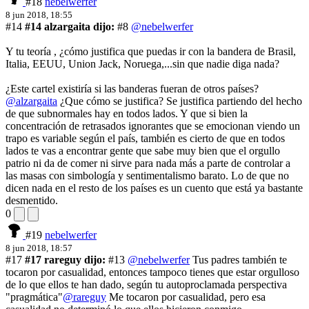
#18
nebelwerfer
8 jun 2018, 18:55
#14
#14 alzargaita dijo:
#8
@nebelwerfer
Y tu teoría , ¿cómo justifica que puedas ir con la bandera de Brasil,
Italia, EEUU, Union Jack, Noruega,...sin que nadie diga nada?
¿Este cartel existiría si las banderas fueran de otros países?
@alzargaita
¿Que cómo se justifica? Se justifica partiendo del hecho
de que subnormales hay en todos lados. Y que si bien la
concentración de retrasados ignorantes que se emocionan viendo un
trapo es variable según el país, también es cierto de que en todos
lados te vas a encontrar gente que sabe muy bien que el orgullo
patrio ni da de comer ni sirve para nada más a parte de controlar a
las masas con simbología y sentimentalismo barato. Lo de que no
dicen nada en el resto de los países es un cuento que está ya bastante
desmentido.
0
#19
nebelwerfer
8 jun 2018, 18:57
#17
#17 rareguy dijo:
#13
@nebelwerfer
Tus padres también te
tocaron por casualidad, entonces tampoco tienes que estar orgulloso
de lo que ellos te han dado, según tu autoproclamada perspectiva
"pragmática"
@rareguy
Me tocaron por casualidad, pero esa