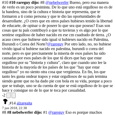
#10
#10 rareguy dijo:
#8
@nebelwerfer
Bueno, pero esa manera
de verlo es un poco pesimista. De lo que uno está orgulloso no es de
la bandera, sino de la cultura e historia que representa, que te
formaron a ti como persona y que te dio las oportunidades de
desarrollarte. ¿O crees que en otros países hubieses tenido la libertad
de educarte, de opinar o de poseer lo que sea que poseas? Esas son
cosas que tu país contribuyó a que tu tuvieras y es algo por lo que
sentirse orgulloso de haber nacido en ese cm cuadrado de tierra. ¿O
acaso crees que hubiese sido igual si hubieses nacido en Palestina,
Burundi o Corea del Norte?
@rareguy
Por otro lado, no, no hubiese
vivido igual si hubiese nacido en palestina, burundi o corea del
norte, pero es que precisamente la miseria de esos países ha sido
causadas por esos países de los que tú dices que hay que estar
orgulloso por su "historia y cultura", claro que cuando uno lee la
historia de la mayoría de los países de los que "hay que estar
orgulloso" yo no siento otra cosa que vergüenza. En fin, los que
tanto les gusta ondear trapos y estar orgullosos de su país termina
siendo gente que no ha dado pie con bola en su vida, porque a poco
que se trabaje, uno se da cuenta de que se está orgulloso de lo que se
hace y consigue no de lo que te toca por casualidad.
-2
#14
alzargaita
7 jun 2018, 22:38
#8
#8 nebelwerfer dijo:
#1
@rareguy
Eso es porque muchos