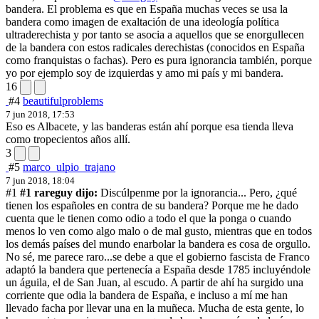
bandera. El problema es que en España muchas veces se usa la
bandera como imagen de exaltación de una ideología política
ultraderechista y por tanto se asocia a aquellos que se enorgullecen
de la bandera con estos radicales derechistas (conocidos en España
como franquistas o fachas). Pero es pura ignorancia también, porque
yo por ejemplo soy de izquierdas y amo mi país y mi bandera.
16
#4
beautifulproblems
7 jun 2018, 17:53
Eso es Albacete, y las banderas están ahí porque esa tienda lleva
como tropecientos años allí.
3
#5
marco_ulpio_trajano
7 jun 2018, 18:04
#1
#1 rareguy dijo:
Discúlpenme por la ignorancia... Pero, ¿qué
tienen los españoles en contra de su bandera? Porque me he dado
cuenta que le tienen como odio a todo el que la ponga o cuando
menos lo ven como algo malo o de mal gusto, mientras que en todos
los demás países del mundo enarbolar la bandera es cosa de orgullo.
No sé, me parece raro...
se debe a que el gobierno fascista de Franco
adaptó la bandera que pertenecía a España desde 1785 incluyéndole
un águila, el de San Juan, al escudo. A partir de ahí ha surgido una
corriente que odia la bandera de España, e incluso a mí me han
llevado facha por llevar una en la muñeca. Mucha de esta gente, lo