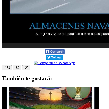
153
80
20
También te gustará: