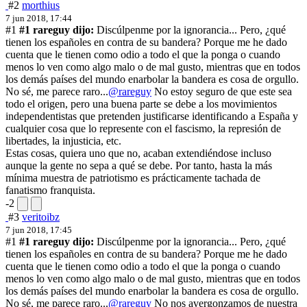
#2
morthius
7 jun 2018, 17:44
#1
#1 rareguy dijo:
Discúlpenme por la ignorancia... Pero, ¿qué
tienen los españoles en contra de su bandera? Porque me he dado
cuenta que le tienen como odio a todo el que la ponga o cuando
menos lo ven como algo malo o de mal gusto, mientras que en todos
los demás países del mundo enarbolar la bandera es cosa de orgullo.
No sé, me parece raro...
@rareguy
No estoy seguro de que este sea
todo el origen, pero una buena parte se debe a los movimientos
independentistas que pretenden justificarse identificando a España y
cualquier cosa que lo represente con el fascismo, la represión de
libertades, la injusticia, etc.
Estas cosas, quiera uno que no, acaban extendiéndose incluso
aunque la gente no sepa a qué se debe. Por tanto, hasta la más
mínima muestra de patriotismo es prácticamente tachada de
fanatismo franquista.
-2
#3
veritoibz
7 jun 2018, 17:45
#1
#1 rareguy dijo:
Discúlpenme por la ignorancia... Pero, ¿qué
tienen los españoles en contra de su bandera? Porque me he dado
cuenta que le tienen como odio a todo el que la ponga o cuando
menos lo ven como algo malo o de mal gusto, mientras que en todos
los demás países del mundo enarbolar la bandera es cosa de orgullo.
No sé, me parece raro...
@rareguy
No nos avergonzamos de nuestra