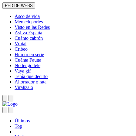
RED DE WEBS
Asco de vida
Memedeportes
Visto en las Redes
Así va España
Cuánto cabrón
Vrutal
Cribeo
Humor en serie
Cuánta Fauna
No tengo tele
Vaya gif
Tenía que decirlo
Ahorrador o rata
Viralizalo
Últimos
Top