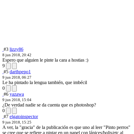
#3
lizzy86
8 jun 2018, 20:42
Espero que alguien le pinte la cara a hostias :)
9
#5
darthpepo1
9 jun 2018, 06:27
Le ha pintado la lengua también, que imbécil
0
#6
yazawa
9 jun 2018, 15:04
¿De verdad nadie se da cuenta que es photoshop?
0
#7
elgatoinspector
9 jun 2018, 15:25
A ver, la "gracia" de la publicación es que uno al leer "Pinto perros"
se cree que se refiere a pintar en un papel con lápices/bolis/etc al