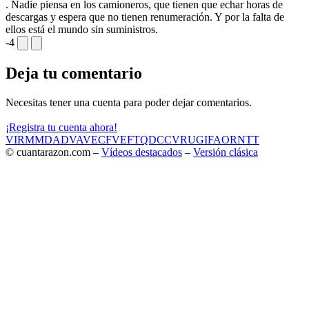
. Nadie piensa en los camioneros, que tienen que echar horas de
descargas y espera que no tienen renumeración. Y por la falta de
ellos está el mundo sin suministros.
-4
Deja tu comentario
Necesitas tener una cuenta para poder dejar comentarios.
¡Registra tu cuenta ahora!
VIR
MMD
ADV
AVE
CF
VEF
TQD
CC
VRU
GIF
AOR
NTT
© cuantarazon.com –
Vídeos destacados
–
Versión clásica