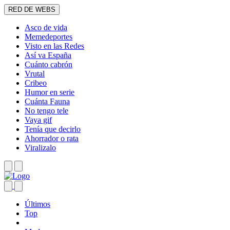
RED DE WEBS
Asco de vida
Memedeportes
Visto en las Redes
Así va España
Cuánto cabrón
Vrutal
Cribeo
Humor en serie
Cuánta Fauna
No tengo tele
Vaya gif
Tenía que decirlo
Ahorrador o rata
Viralizalo
Últimos
Top