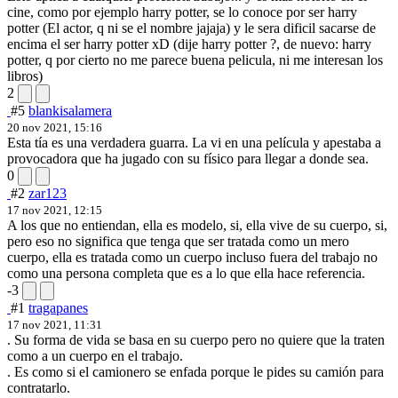
cine, como por ejemplo harry potter, se lo conoce por ser harry
potter (El actor, q ni se el nombre jajaja) y le sera dificil sacarse de
encima el ser harry potter xD (dije harry potter ?, de nuevo: harry
potter, q por cierto no me parece buena pelicula, ni me interesan los
libros)
2
#5
blankisalamera
20 nov 2021, 15:16
Esta tía es una verdadera guarra. La vi en una película y apestaba a
provocadora que ha jugado con su físico para llegar a donde sea.
0
#2
zar123
17 nov 2021, 12:15
A los que no entiendan, ella es modelo, si, ella vive de su cuerpo, si,
pero eso no significa que tenga que ser tratada como un mero
cuerpo, ella es tratada como un cuerpo incluso fuera del trabajo no
como una persona completa que es a lo que ella hace referencia.
-3
#1
tragapanes
17 nov 2021, 11:31
. Su forma de vida se basa en su cuerpo pero no quiere que la traten
como a un cuerpo en el trabajo.
. Es como si el camionero se enfada porque le pides su camión para
contratarlo.