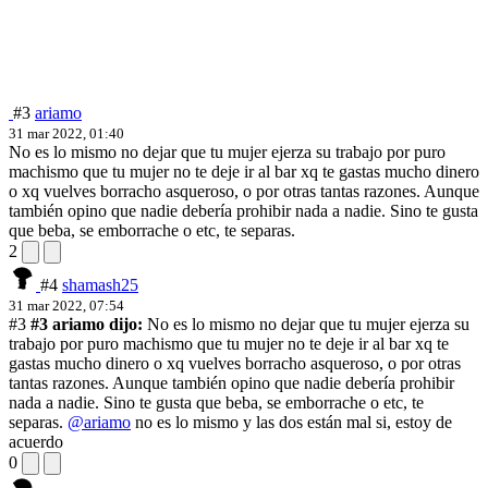
#3
ariamo
31 mar 2022, 01:40
No es lo mismo no dejar que tu mujer ejerza su trabajo por puro
machismo que tu mujer no te deje ir al bar xq te gastas mucho dinero
o xq vuelves borracho asqueroso, o por otras tantas razones. Aunque
también opino que nadie debería prohibir nada a nadie. Sino te gusta
que beba, se emborrache o etc, te separas.
2
#4
shamash25
31 mar 2022, 07:54
#3
#3 ariamo dijo:
No es lo mismo no dejar que tu mujer ejerza su
trabajo por puro machismo que tu mujer no te deje ir al bar xq te
gastas mucho dinero o xq vuelves borracho asqueroso, o por otras
tantas razones. Aunque también opino que nadie debería prohibir
nada a nadie. Sino te gusta que beba, se emborrache o etc, te
separas.
@ariamo
no es lo mismo y las dos están mal si, estoy de
acuerdo
0