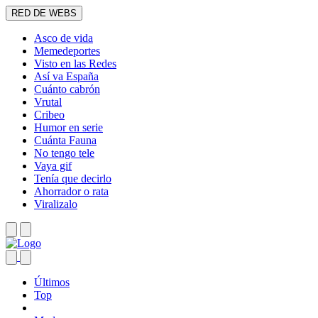
RED DE WEBS
Asco de vida
Memedeportes
Visto en las Redes
Así va España
Cuánto cabrón
Vrutal
Cribeo
Humor en serie
Cuánta Fauna
No tengo tele
Vaya gif
Tenía que decirlo
Ahorrador o rata
Viralizalo
Últimos
Top