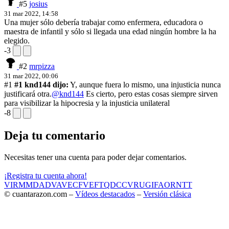
#5
josius
31 mar 2022, 14:58
Una mujer sólo debería trabajar como enfermera, educadora o
maestra de infantil y sólo si llegada una edad ningún hombre la ha
elegido.
-3
#2
mrpizza
31 mar 2022, 00:06
#1
#1 knd144 dijo:
Y, aunque fuera lo mismo, una injusticia nunca
justificará otra.
@knd144
Es cierto, pero estas cosas siempre sirven
para visibilizar la hipocresia y la injusticia unilateral
-8
Deja tu comentario
Necesitas tener una cuenta para poder dejar comentarios.
¡Registra tu cuenta ahora!
VIR
MMD
ADV
AVE
CF
VEF
TQD
CC
VRU
GIF
AOR
NTT
© cuantarazon.com –
Vídeos destacados
–
Versión clásica