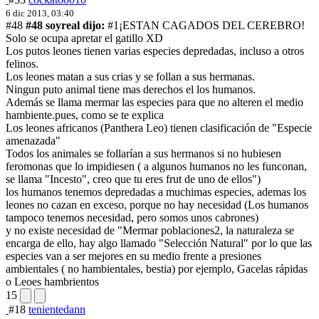
6 dic 2013, 03:40
#48
#48 soyreal dijo:
#1¡ESTAN CAGADOS DEL CEREBRO!
Solo se ocupa apretar el gatillo XD
Los putos leones tienen varias especies depredadas, incluso a otros
felinos.
Los leones matan a sus crias y se follan a sus hermanas.
Ningun puto animal tiene mas derechos el los humanos.
Además se llama mermar las especies para que no alteren el medio
hambiente.
pues, como se te explica
Los leones africanos (Panthera Leo) tienen clasificación de "Especie
amenazada"
Todos los animales se follarían a sus hermanos si no hubiesen
feromonas que lo impidiesen ( a algunos humanos no les funconan,
se llama "Incesto", creo que tu eres frut de uno de ellos")
los humanos tenemos depredadas a muchimas especies, ademas los
leones no cazan en exceso, porque no hay necesidad (Los humanos
tampoco tenemos necesidad, pero somos unos cabrones)
y no existe necesidad de "Mermar poblaciones2, la naturaleza se
encarga de ello, hay algo llamado "Selección Natural" por lo que las
especies van a ser mejores en su medio frente a presiones
ambientales ( no hambientales, bestia) por ejemplo, Gacelas rápidas
o Leoes hambrientos
15
#18
tenientedann