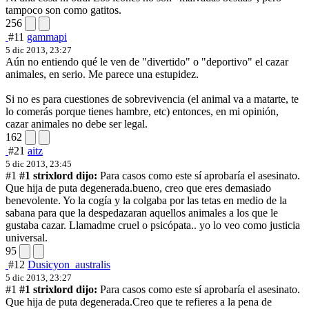
tampoco son como gatitos.
256
#11
gammapi
5 dic 2013, 23:27
Aún no entiendo qué le ven de "divertido" o "deportivo" el cazar
animales, en serio. Me parece una estupidez.
Si no es para cuestiones de sobrevivencia (el animal va a matarte, te
lo comerás porque tienes hambre, etc) entonces, en mi opinión,
cazar animales no debe ser legal.
162
#21
aitz
5 dic 2013, 23:45
#1
#1 strixlord dijo:
Para casos como este sí aprobaría el asesinato.
Que hija de puta degenerada.
bueno, creo que eres demasiado
benevolente. Yo la cogía y la colgaba por las tetas en medio de la
sabana para que la despedazaran aquellos animales a los que le
gustaba cazar. Llamadme cruel o psicópata.. yo lo veo como justicia
universal.
95
#12
Dusicyon_australis
5 dic 2013, 23:27
#1
#1 strixlord dijo:
Para casos como este sí aprobaría el asesinato.
Que hija de puta degenerada.
Creo que te refieres a la pena de