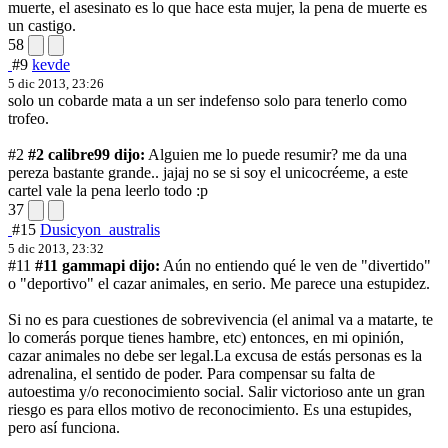
muerte, el asesinato es lo que hace esta mujer, la pena de muerte es
un castigo.
58
#9
kevde
5 dic 2013, 23:26
solo un cobarde mata a un ser indefenso solo para tenerlo como
trofeo.
#2
#2 calibre99 dijo:
Alguien me lo puede resumir? me da una
pereza bastante grande.. jajaj no se si soy el unico
créeme, a este
cartel vale la pena leerlo todo :p
37
#15
Dusicyon_australis
5 dic 2013, 23:32
#11
#11 gammapi dijo:
Aún no entiendo qué le ven de "divertido"
o "deportivo" el cazar animales, en serio. Me parece una estupidez.
Si no es para cuestiones de sobrevivencia (el animal va a matarte, te
lo comerás porque tienes hambre, etc) entonces, en mi opinión,
cazar animales no debe ser legal.
La excusa de estás personas es la
adrenalina, el sentido de poder. Para compensar su falta de
autoestima y/o reconocimiento social. Salir victorioso ante un gran
riesgo es para ellos motivo de reconocimiento. Es una estupides,
pero así funciona.