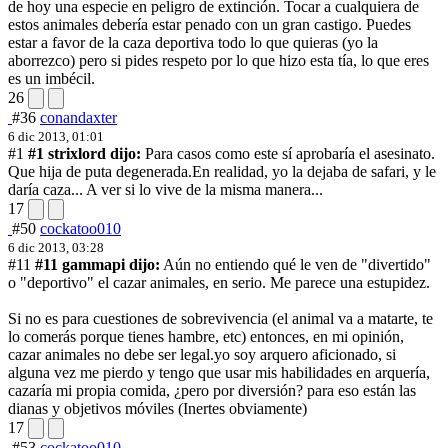
de hoy una especie en peligro de extinción. Tocar a cualquiera de
estos animales debería estar penado con un gran castigo. Puedes
estar a favor de la caza deportiva todo lo que quieras (yo la
aborrezco) pero si pides respeto por lo que hizo esta tía, lo que eres
es un imbécil.
26
#36
conandaxter
6 dic 2013, 01:01
#1
#1 strixlord dijo:
Para casos como este sí aprobaría el asesinato.
Que hija de puta degenerada.
En realidad, yo la dejaba de safari, y le
daría caza... A ver si lo vive de la misma manera...
17
#50
cockatoo010
6 dic 2013, 03:28
#11
#11 gammapi dijo:
Aún no entiendo qué le ven de "divertido"
o "deportivo" el cazar animales, en serio. Me parece una estupidez.
Si no es para cuestiones de sobrevivencia (el animal va a matarte, te
lo comerás porque tienes hambre, etc) entonces, en mi opinión,
cazar animales no debe ser legal.
yo soy arquero aficionado, si
alguna vez me pierdo y tengo que usar mis habilidades en arquería,
cazaría mi propia comida, ¿pero por diversión? para eso están las
dianas y objetivos móviles (Inertes obviamente)
17
#53
cockatoo010