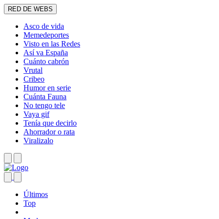
RED DE WEBS
Asco de vida
Memedeportes
Visto en las Redes
Así va España
Cuánto cabrón
Vrutal
Cribeo
Humor en serie
Cuánta Fauna
No tengo tele
Vaya gif
Tenía que decirlo
Ahorrador o rata
Viralizalo
Últimos
Top