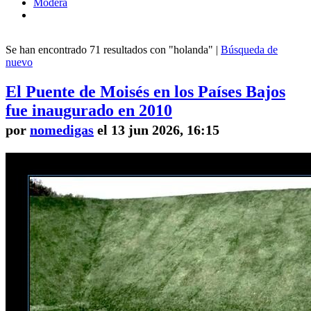
Modera
Se han encontrado 71 resultados con "holanda" |
Búsqueda de
nuevo
El Puente de Moisés en los Países Bajos
fue inaugurado en 2010
por
nomedigas
el 13 jun 2026, 16:15