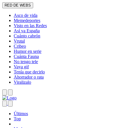
RED DE WEBS
Asco de vida
Memedeportes
Visto en las Redes
Así va España
Cuánto cabrón
Vrutal
Cribeo
Humor en serie
Cuánta Fauna
No tengo tele
Vaya gif
Tenía que decirlo
Ahorrador o rata
Viralizalo
Últimos
Top