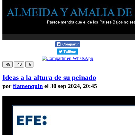
49
43
6
Ideas a la altura de su peinado
por
flamenquin
el 30 sep 2024, 20:45