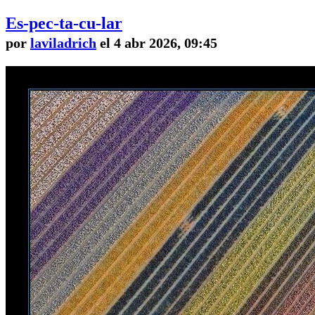
Es-pec-ta-cu-lar
por
laviladrich
el 4 abr 2026, 09:45