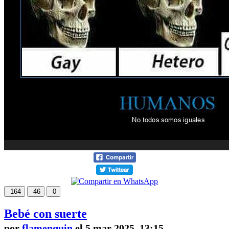
164
46
0
Bebé con suerte
por
flamenquin
el 5 mar 2025, 13:15