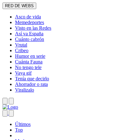
RED DE WEBS
Asco de vida
Memedeportes
Visto en las Redes
Así va España
Cuánto cabrón
Vrutal
Cribeo
Humor en serie
Cuánta Fauna
No tengo tele
Vaya gif
Tenía que decirlo
Ahorrador o rata
Viralizalo
Últimos
Top