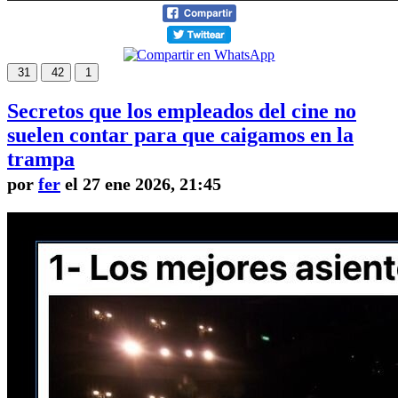
31
42
1
Secretos que los empleados del cine no
suelen contar para que caigamos en la
trampa
por
fer
el 27 ene 2026, 21:45