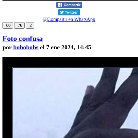
60
76
2
Foto confusa
por
bobobobs
el 7 ene 2024, 14:45