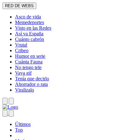
RED DE WEBS
Asco de vida
Memedeportes
Visto en las Redes
Así va España
Cuánto cabrón
Vrutal
Cribeo
Humor en serie
Cuánta Fauna
No tengo tele
Vaya gif
Tenía que decirlo
Ahorrador o rata
Viralizalo
Últimos
Top