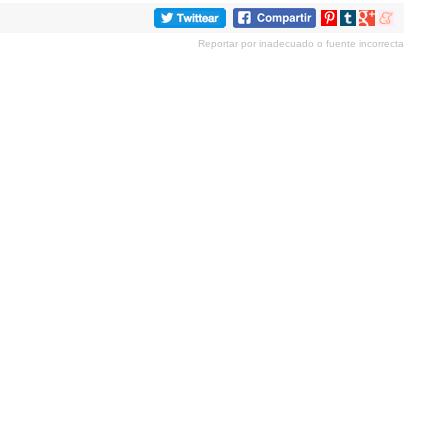
Compartir
Compartir
Compartir
Compartir
en
en
en
en
Reportar por inadecuado o fuente incorrecta
Pinterest
tumblr
Google+
meneame