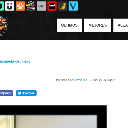
ÚLTIMOS
MEJORES
ALEA
úsqueda de nuevo
Publicado por
errejota
el 18 mar 2026, 14:15