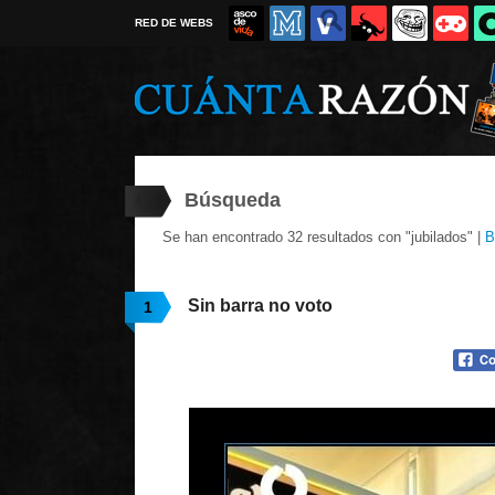
RED DE WEBS
Búsqueda
Se han encontrado 32 resultados con "jubilados" |
B
Sin barra no voto
1