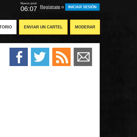
Nuevo post
Regístrate
o
06:05
INICIAR SESIÓN
TORIO
ENVIAR UN CARTEL
MODERAR