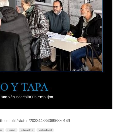
tfelicitofill/status/2033448340696830149
ar
urnas
jubilados
Valladolid