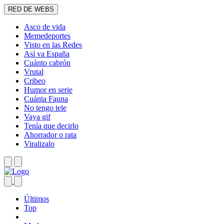
RED DE WEBS
Asco de vida
Memedeportes
Visto en las Redes
Así va España
Cuánto cabrón
Vrutal
Cribeo
Humor en serie
Cuánta Fauna
No tengo tele
Vaya gif
Tenía que decirlo
Ahorrador o rata
Viralizalo
Últimos
Top