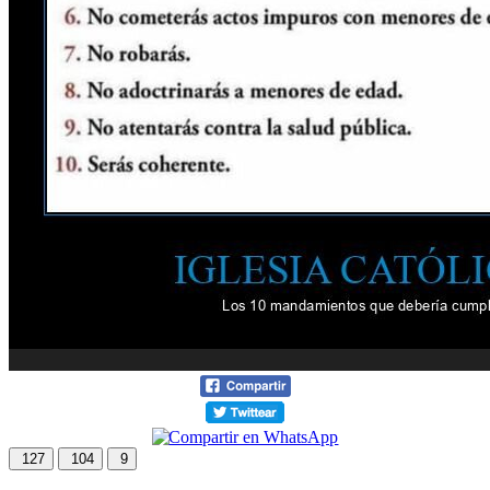
127
104
9