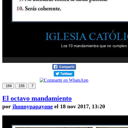
184
156
7
El octavo mandamiento
por
jhonnypapayone
el 18 nov 2017, 13:20