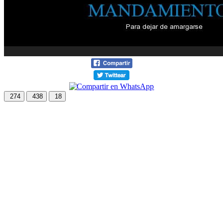
274
438
18