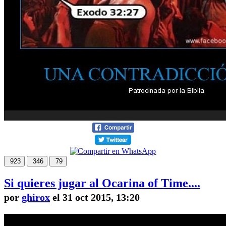
923
346
79
Si quieres jugar al Ocarina of Time....
por
ghirox
el 31 oct 2015, 13:20