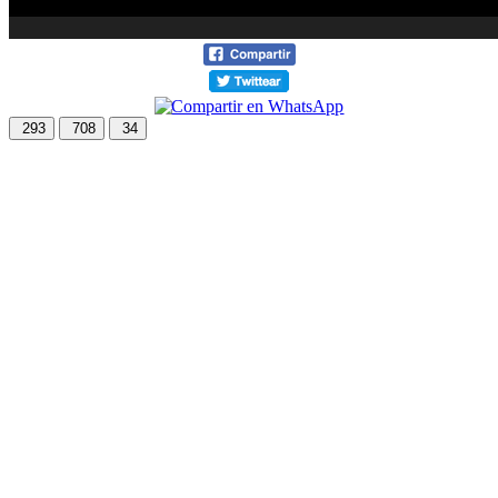
293
708
34