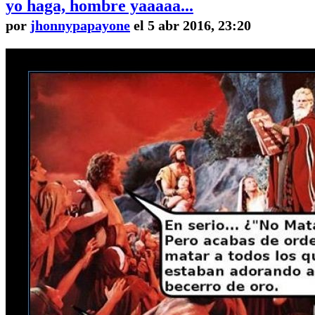
yo haga, hombre yaaaaa...
por
jhonnypapayone
el 5 abr 2016, 23:20