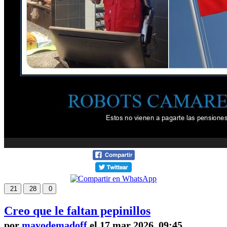
21
28
0
Creo que le faltan pepinillos
por
mayodemadoff
el 17 mar 2026, 09:45