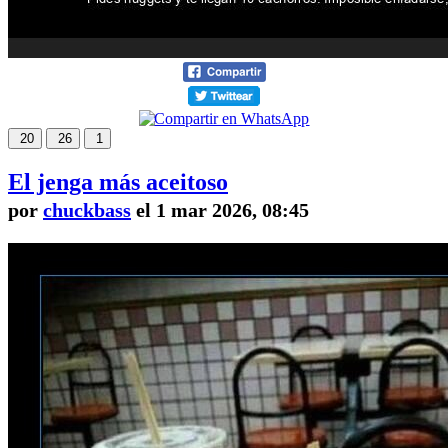
20
26
1
El jenga más aceitoso
por
chuckbass
el 1 mar 2026, 08:45