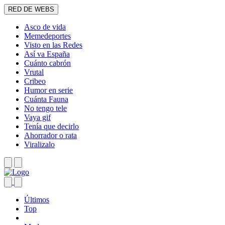
RED DE WEBS
Asco de vida
Memedeportes
Visto en las Redes
Así va España
Cuánto cabrón
Vrutal
Cribeo
Humor en serie
Cuánta Fauna
No tengo tele
Vaya gif
Tenía que decirlo
Ahorrador o rata
Viralizalo
Últimos
Top