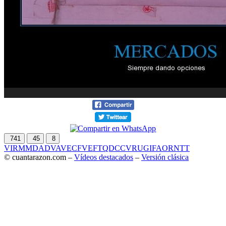
741
45
8
VIR
MMD
ADV
AVE
CF
VEF
TQD
CC
VRU
GIF
AOR
NTT
© cuantarazon.com –
Vídeos destacados
–
Versión clásica