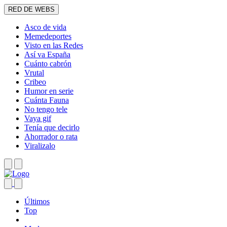
RED DE WEBS
Asco de vida
Memedeportes
Visto en las Redes
Así va España
Cuánto cabrón
Vrutal
Cribeo
Humor en serie
Cuánta Fauna
No tengo tele
Vaya gif
Tenía que decirlo
Ahorrador o rata
Viralizalo
Últimos
Top