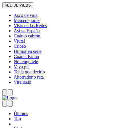
RED DE WEBS
Asco de vida
Memedeportes
Visto en las Redes
Así va España
Cuánto cabrón
Vrutal
Cribeo
Humor en serie
Cuánta Fauna
No tengo tele
Vaya gif
Tenía que decirlo
Ahorrador o rata
Viralizalo
Últimos
Top