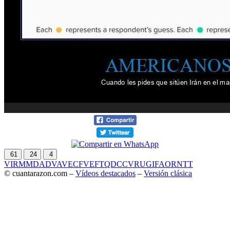
61
24
4
VIR
MMD
ADV
AVE
CF
VEF
TQD
CC
VRU
GIF
AOR
NTT
© cuantarazon.com –
Vídeos destacados
–
Versión clásica