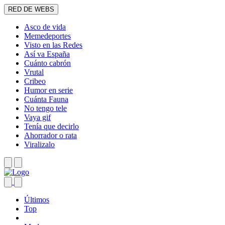
RED DE WEBS
Asco de vida
Memedeportes
Visto en las Redes
Así va España
Cuánto cabrón
Vrutal
Cribeo
Humor en serie
Cuánta Fauna
No tengo tele
Vaya gif
Tenía que decirlo
Ahorrador o rata
Viralizalo
Últimos
Top