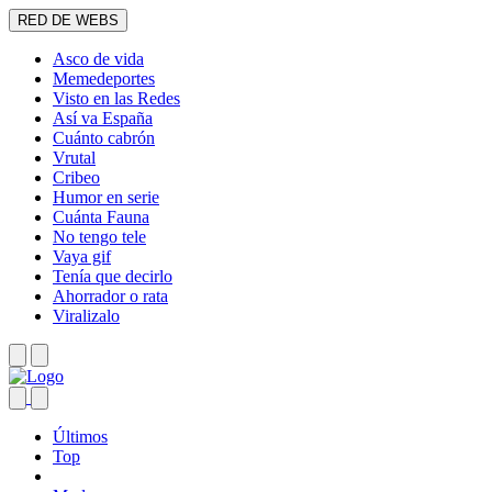
RED DE WEBS
Asco de vida
Memedeportes
Visto en las Redes
Así va España
Cuánto cabrón
Vrutal
Cribeo
Humor en serie
Cuánta Fauna
No tengo tele
Vaya gif
Tenía que decirlo
Ahorrador o rata
Viralizalo
Últimos
Top