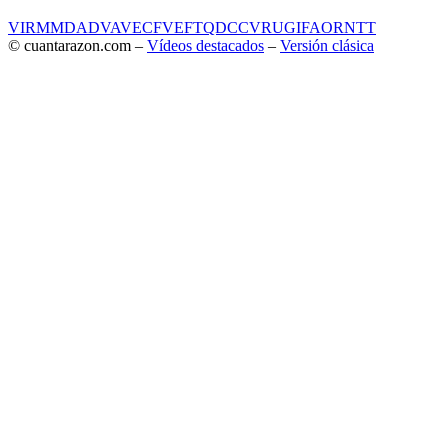
VIR
MMD
ADV
AVE
CF
VEF
TQD
CC
VRU
GIF
AOR
NTT
© cuantarazon.com –
Vídeos destacados
–
Versión clásica