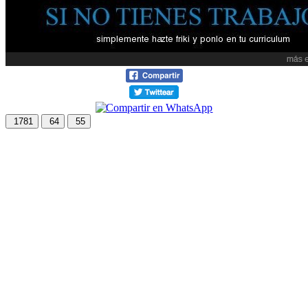
1781
64
55