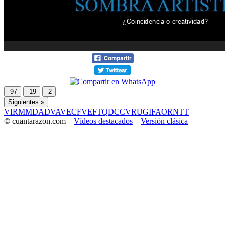
97
19
2
Siguientes »
VIR
MMD
ADV
AVE
CF
VEF
TQD
CC
VRU
GIF
AOR
NTT
© cuantarazon.com –
Vídeos destacados
–
Versión clásica