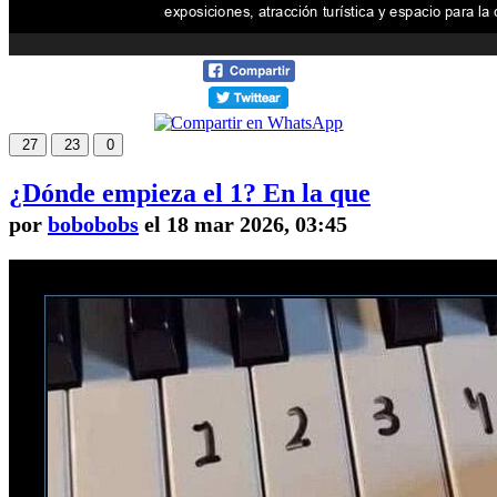
27
23
0
¿Dónde empieza el 1? En la que
por
bobobobs
el 18 mar 2026, 03:45