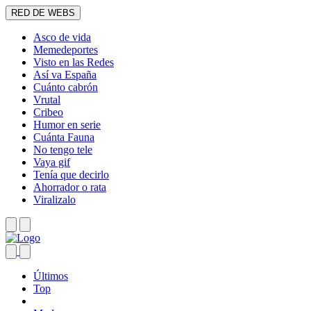
RED DE WEBS
Asco de vida
Memedeportes
Visto en las Redes
Así va España
Cuánto cabrón
Vrutal
Cribeo
Humor en serie
Cuánta Fauna
No tengo tele
Vaya gif
Tenía que decirlo
Ahorrador o rata
Viralizalo
Últimos
Top