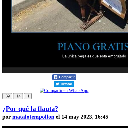
39
14
1
¿Por qué la flauta?
por
matalotempollon
el 14 may 2023, 16:45