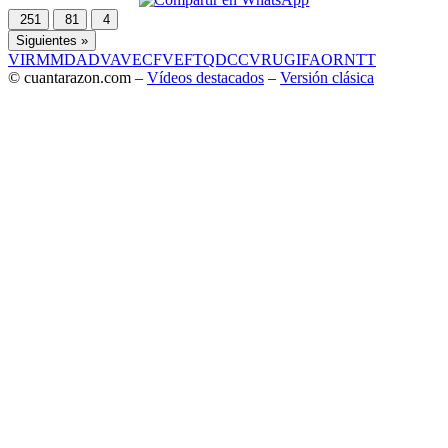
251
81
4
Siguientes »
VIR
MMD
ADV
AVE
CF
VEF
TQD
CC
VRU
GIF
AOR
NTT
© cuantarazon.com –
Vídeos destacados
–
Versión clásica