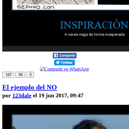
167
95
5
El ejemplo del NO
por
123dale
el 19 jun 2017, 09:47