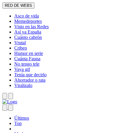
RED DE WEBS
Asco de vida
Memedeportes
Visto en las Redes
Así va España
Cuánto cabrón
Vrutal
Cribeo
Humor en serie
Cuánta Fauna
No tengo tele
Vaya gif
Tenía que decirlo
Ahorrador o rata
Viralizalo
Últimos
Top