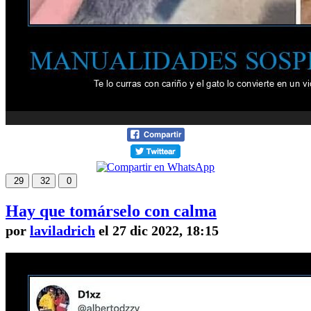
29
32
0
Hay que tomárselo con calma
por
laviladrich
el 27 dic 2022, 18:15