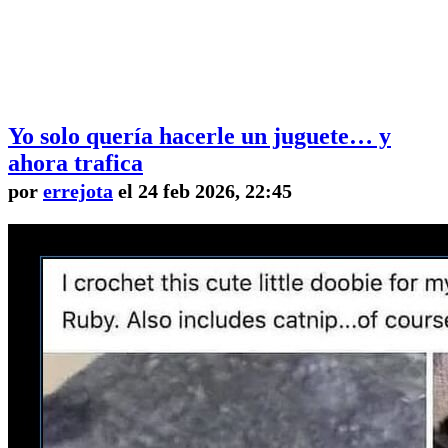
Yo solo quería hacerle un juguete… y
ahora trafica
por
errejota
el 24 feb 2026, 22:45