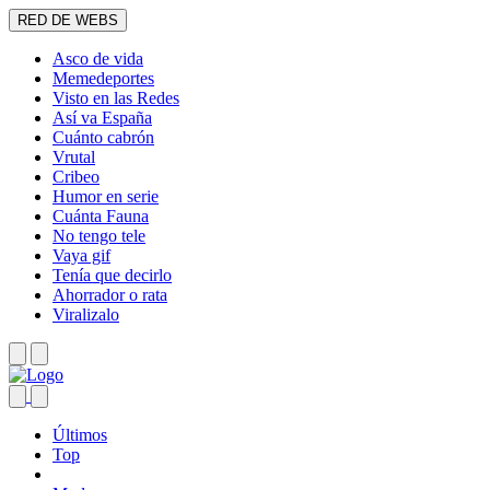
RED DE WEBS
Asco de vida
Memedeportes
Visto en las Redes
Así va España
Cuánto cabrón
Vrutal
Cribeo
Humor en serie
Cuánta Fauna
No tengo tele
Vaya gif
Tenía que decirlo
Ahorrador o rata
Viralizalo
Últimos
Top