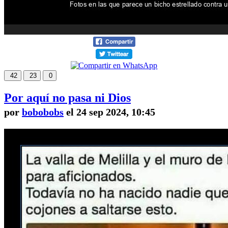
42
23
0
Por aquí no pasa ni Dios
por
bobobobs
el 24 sep 2024, 10:45