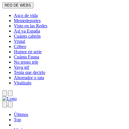
RED DE WEBS
Asco de vida
Memedeportes
Visto en las Redes
Así va España
Cuánto cabrón
Vrutal
Cribeo
Humor en serie
Cuánta Fauna
No tengo tele
Vaya gif
Tenía que decirlo
Ahorrador o rata
Viralizalo
Últimos
Top