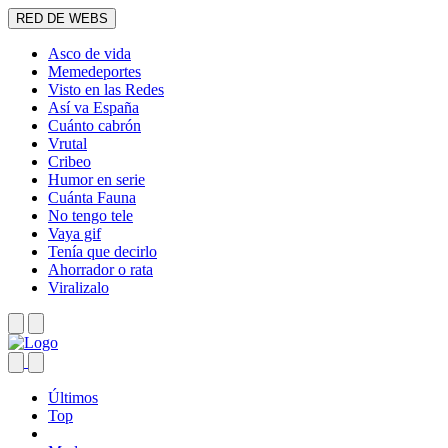
RED DE WEBS
Asco de vida
Memedeportes
Visto en las Redes
Así va España
Cuánto cabrón
Vrutal
Cribeo
Humor en serie
Cuánta Fauna
No tengo tele
Vaya gif
Tenía que decirlo
Ahorrador o rata
Viralizalo
Últimos
Top