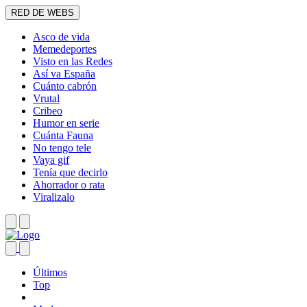
RED DE WEBS
Asco de vida
Memedeportes
Visto en las Redes
Así va España
Cuánto cabrón
Vrutal
Cribeo
Humor en serie
Cuánta Fauna
No tengo tele
Vaya gif
Tenía que decirlo
Ahorrador o rata
Viralizalo
Últimos
Top