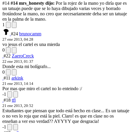
#14
#14 mrs_honesty dijo:
Por la rojez de la mano yo diría que es
un tatuaje.
puede que se lo haya dibujado varias veces y borrado
frotándose la mano, no creo que necesariamente deba ser un tatuaje
en la palma de la mano.
1
#24
brunocamm
27 ene 2013, 04:28
vo jesus el cartel es una mierda
0
#22
ZaeroCreck
22 ene 2013, 01:37
Donde esta mi bolígrafo...
0
#11
arkink
21 ene 2013, 14:14
Por mas que miro el cartel no lo enteindo :/
-1
#18
tfl
21 ene 2013, 20:52
Estudiantes que piensan que todo está hecho en clase... Es un tatuaje
o no ves lo roja que está la piel. Claro! es que en clase no os
enseñan a ver eso verdad?? AYYYY que desgracia!
-1