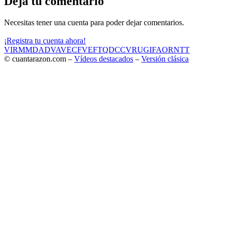
Deja tu comentario
Necesitas tener una cuenta para poder dejar comentarios.
¡Registra tu cuenta ahora!
VIR
MMD
ADV
AVE
CF
VEF
TQD
CC
VRU
GIF
AOR
NTT
© cuantarazon.com –
Vídeos destacados
–
Versión clásica