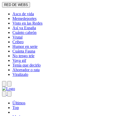
RED DE WEBS
Asco de vida
Memedeportes
Visto en las Redes
Así va España
Cuánto cabrón
Vrutal
Cribeo
Humor en serie
Cuánta Fauna
No tengo tele
Vaya gif
Tenía que decirlo
Ahorrador o rata
Viralizalo
Últimos
Top