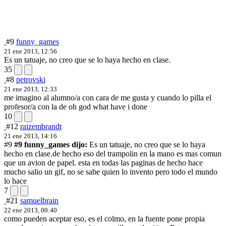
#9
funny_games
21 ene 2013, 12:56
Es un tatuaje, no creo que se lo haya hecho en clase.
35
#8
petrovski
21 ene 2013, 12:33
me imagino al alumno/a con cara de me gusta y cuando lo pilla el
profesor/a con la de oh god what have i done
10
#12
raizembrandt
21 ene 2013, 14:16
#9
#9 funny_games dijo:
Es un tatuaje, no creo que se lo haya
hecho en clase.
de hecho eso del trampolin en la mano es mas comun
que un avion de papel. esta en todas las paginas de hecho hace
mucho salio un gif, no se sabe quien lo invento pero todo el mundo
lo hace
7
#21
samuelbrain
22 ene 2013, 00:40
como pueden aceptar eso, es el colmo, en la fuente pone propia