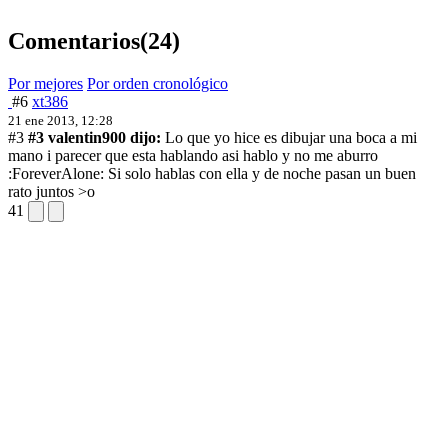
Comentarios
(24)
Por mejores
Por orden cronológico
#6
xt386
21 ene 2013, 12:28
#3
#3 valentin900 dijo:
Lo que yo hice es dibujar una boca a mi
mano i parecer que esta hablando asi hablo y no me aburro
:ForeverAlone:
Si solo hablas con ella y de noche pasan un buen
rato juntos >o
41