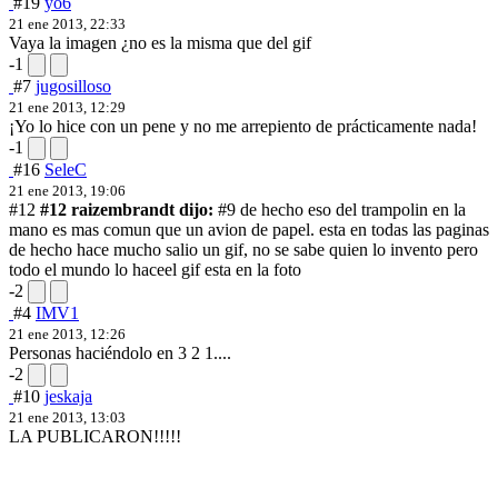
#19
yo6
21 ene 2013, 22:33
Vaya la imagen ¿no es la misma que del gif
-1
#7
jugosilloso
21 ene 2013, 12:29
¡Yo lo hice con un pene y no me arrepiento de prácticamente nada!
-1
#16
SeleC
21 ene 2013, 19:06
#12
#12 raizembrandt dijo:
#9 de hecho eso del trampolin en la
mano es mas comun que un avion de papel. esta en todas las paginas
de hecho hace mucho salio un gif, no se sabe quien lo invento pero
todo el mundo lo hace
el gif esta en la foto
-2
#4
IMV1
21 ene 2013, 12:26
Personas haciéndolo en 3 2 1....
-2
#10
jeskaja
21 ene 2013, 13:03
LA PUBLICARON!!!!!