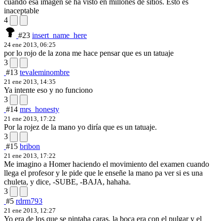
cuando esa imagen se ha visto en millones de sitios. Esto es
inaceptable
4
#23
insert_name_here
24 ene 2013, 06:25
por lo rojo de la zona me hace pensar que es un tatuaje
3
#13
tevaleminombre
21 ene 2013, 14:35
Ya intente eso y no funciono
3
#14
mrs_honesty
21 ene 2013, 17:22
Por la rojez de la mano yo diría que es un tatuaje.
3
#15
bribon
21 ene 2013, 17:22
Me imagino a Homer haciendo el movimiento del examen cuando
llega el profesor y le pide que le enseñe la mano pa ver si es una
chuleta, y dice, -SUBE, -BAJA, hahaha.
3
#5
rdrm793
21 ene 2013, 12:27
Yo era de los que se pintaba caras, la boca era con el pulgar y el