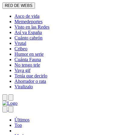
RED DE WEBS
Asco de vida
Memedeportes
Visto en las Redes
Así va España
Cuánto cabrón
Vrutal
Cribeo
Humor en serie
Cuánta Fauna
No tengo tele
Vaya gif
Tenía que decirlo
Ahorrador o rata
Viralizalo
Últimos
Top