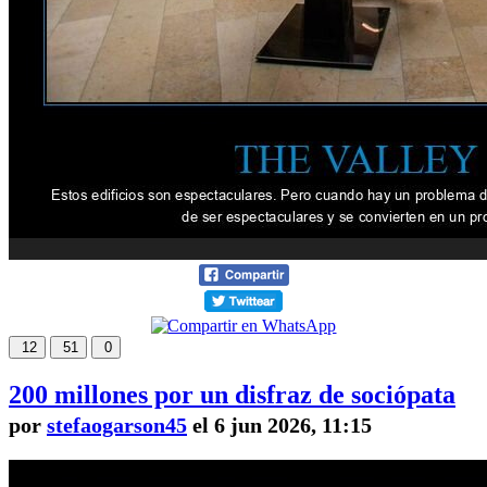
12
51
0
200 millones por un disfraz de sociópata
por
stefaogarson45
el 6 jun 2026, 11:15