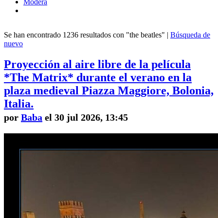
Modera
Se han encontrado 1236 resultados con "the beatles" |
Búsqueda de
nuevo
Proyección al aire libre de la película
*The Matrix* durante el verano en la
plaza medieval Piazza Maggiore, Bolonia,
Italia.
por
Baba
el 30 jul 2026, 13:45