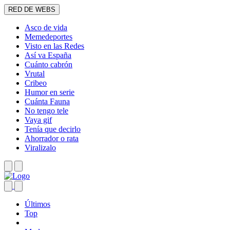
RED DE WEBS
Asco de vida
Memedeportes
Visto en las Redes
Así va España
Cuánto cabrón
Vrutal
Cribeo
Humor en serie
Cuánta Fauna
No tengo tele
Vaya gif
Tenía que decirlo
Ahorrador o rata
Viralizalo
Últimos
Top