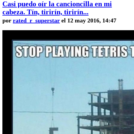
Casi puedo oír la cancioncilla en mi
cabeza. Tín, tirirín, tirirín...
por
rated_r_superstar
el 12 may 2016, 14:47