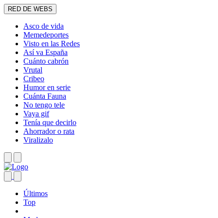
RED DE WEBS
Asco de vida
Memedeportes
Visto en las Redes
Así va España
Cuánto cabrón
Vrutal
Cribeo
Humor en serie
Cuánta Fauna
No tengo tele
Vaya gif
Tenía que decirlo
Ahorrador o rata
Viralizalo
Últimos
Top