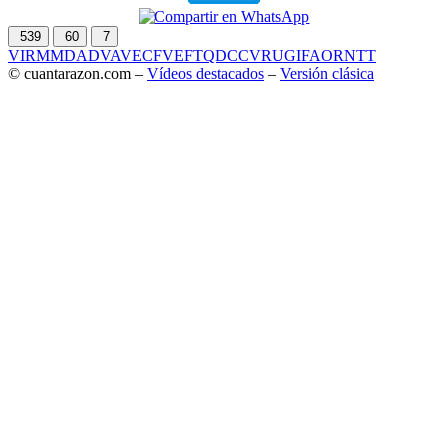
539
60
7
VIR
MMD
ADV
AVE
CF
VEF
TQD
CC
VRU
GIF
AOR
NTT
© cuantarazon.com –
Vídeos destacados
–
Versión clásica