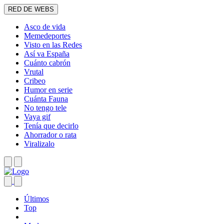
RED DE WEBS
Asco de vida
Memedeportes
Visto en las Redes
Así va España
Cuánto cabrón
Vrutal
Cribeo
Humor en serie
Cuánta Fauna
No tengo tele
Vaya gif
Tenía que decirlo
Ahorrador o rata
Viralizalo
Últimos
Top