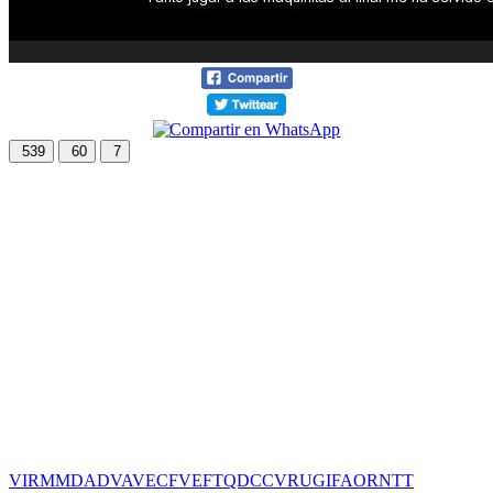
539
60
7
VIR
MMD
ADV
AVE
CF
VEF
TQD
CC
VRU
GIF
AOR
NTT