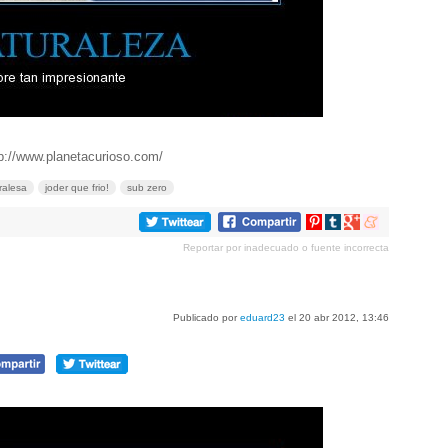
p://www.planetacurioso.com/
ralesa
joder que frio!
sub zero
Compartir
Compartir
Compartir
Compartir
en
en
en
en
Reportar por inadecuado o fuente incorrecta
Pinterest
tumblr
Google+
meneame
Publicado por
eduard23
el 20 abr 2012, 13:46