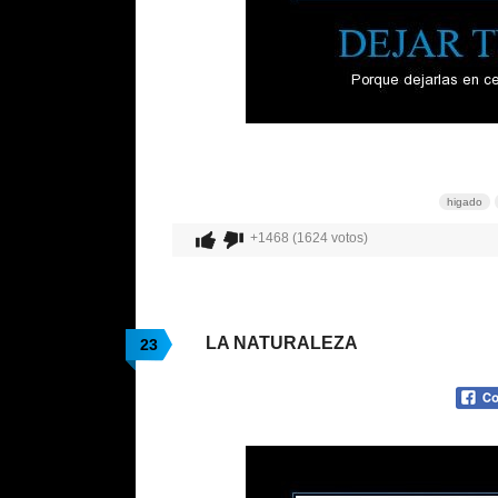
higado
+1468 (1624 votos)
LA NATURALEZA
23