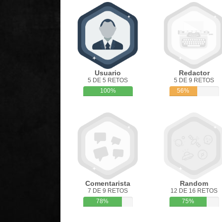
Usuario
Redactor
5 DE 5 RETOS
5 DE 9 RETOS
100%
56%
Comentarista
Random
7 DE 9 RETOS
12 DE 16 RETOS
78%
75%