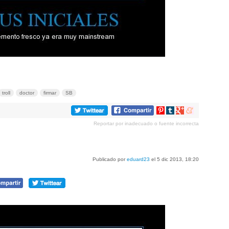
troll
doctor
firmar
SB
Compartir
Compartir
Compartir
Compartir
en
en
en
en
Reportar por inadecuado o fuente incorrecta
Pinterest
tumblr
Google+
meneame
Publicado por
eduard23
el 5 dic 2013, 18:20