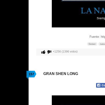
Fuente: htt
Geiser
natu
+1256 (1396 votos)
GRAN SHEN LONG
157