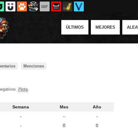
ÚLTIMOS
MEJORES
ALEA
ntarios
Menciones
negativos.
(Nota
Semana
Mes
Año
-
-
-
-
0
0